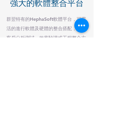
強大的軟體整合平台
群翌特有的HephaSoft軟體平台，可靈
活的進行軟體及硬體的整合搭配，加速
客戶分析測試、效率驗證或工程整合方
案的快速集成。豐富的測試分析工具，
可以快速瞭解電化學性能的優劣以及失
效原因，讓判斷更具效率。在未來氫能
與燃料電池電網的整體EMS整合，群翌
也提供了完整的軟體方案，協助能源及
氫能用戶的工程集成及能源經濟管理。
群翌能源股份有限公司
Hephas Energy Corporation